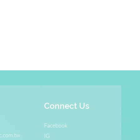
Connect Us
Facebook
c.com.tw
IG