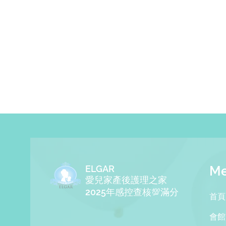
ELGAR
M
​愛兒家產後護理之家
2025年感控查核💯滿分
​首頁
會館