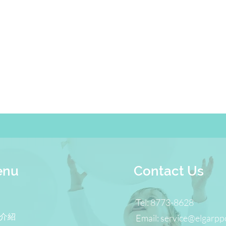
enu
Contact Us
Tel: 8773-8628
介紹
Email: service@elgarpp