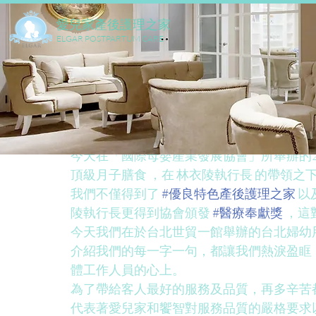
​愛兒家產後護理之家
ELGAR POSTPARTUM CARE
2024年2月17日
今天在「國際母嬰產業發展協會」所舉辦的20
頂級月子膳食 ，在 林衣陵執行長 的帶領
我們不僅得到了 
#優良特色產後護理之家
 以
陵執行長更得到協會頒發 
#醫療奉獻獎
 ，
今天我們在於台北世貿一館舉辦的台北婦幼
介紹我們的每一字一句，都讓我們熱淚盈眶
體工作人員的心上。
為了帶給客人最好的服務及品質，再多辛苦
代表著愛兒家和饗智對服務品質的嚴格要求