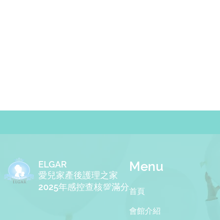
卓君澤媽咪：讓我最能撐住的
感謝台北市
信念就是：「再撐一下，我就
察隊與愛兒
要回娘家了。」
店
ELGAR
Menu
​愛兒家產後護理之家
2025年感控查核💯滿分
​首頁
會館介紹