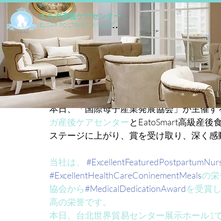
エルガ産後ケアセンター
ELGAR POSTPARTUM CARE
2025年3月23日
本日、「国際母子産業発展協会」が主催する
ガ産後ケアセンター
とEatoSmart高級
ステージに上がり、賞を受け取り、深く感
当社は、 
#ExcellentFeaturedPostpartumNu
#ExcellentHealthCareConinementMeals
の栄
協会から
#MedicalDedicationAward
を受賞しま
高の栄誉です。
本日、台北世界貿易センター展示ホール1