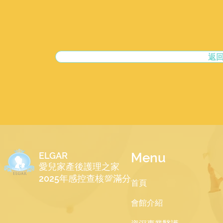
返
ELGAR
Menu
​愛兒家產後護理之家
2025年感控查核💯滿分
​首頁
會館介紹